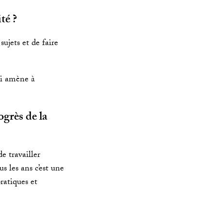
té ?
ujets et de faire
qui amène à
ogrès de la
e travailler
s les ans c’est une
ratiques et