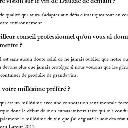
re vision sur le vin de Dauzac de demain ?
e qualité qui saura s’adapter aux défis climatiques tout en con
notre environnement.
illeur conseil professionnel qu’on vous ai donn
mettre ?
 est sans aucun doute celui de ne jamais oublier que notre out
s devons plus que jamais protéger si nous voulons que les géné
 continuer de produire de grands vins.
t votre millésime préféré ?
qui est un millésime avec une connotation sentimentale forte
que donc le début de mon cursus universitaire qui m’a conduit
également le millésime du vin que j’ai dégusté le soir des résu
eau Latour 2012.