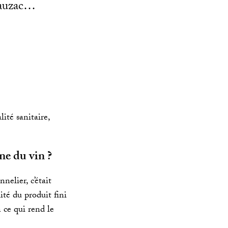
Dauzac…
lité sanitaire,
ne du vin ?
nelier, c’était
ité du produit fini
n ce qui rend le