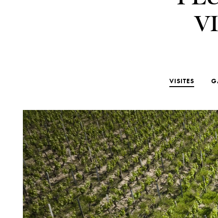
V
VISITES
G