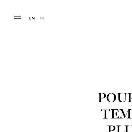
EN
FR
POU
TEM
PL