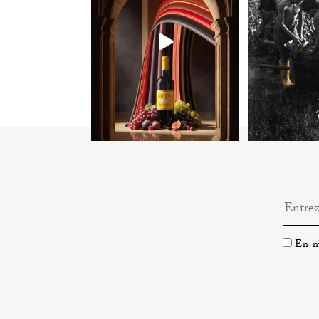
En m’