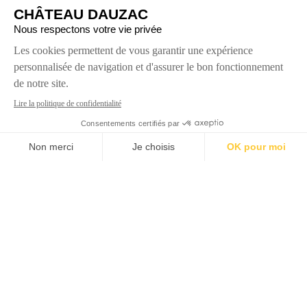
10 000 pieds à l’hectare
ÂGE MOYEN DES VIGNES
35 – 40 ans
ENCÉPAGEMENT DE LA PROPRIÉTÉ
69% Cabernet Sauvignon
29% de Merlot
2% de Petit-Verdot
TYPE DE TAILLE
Guyot double avec ébourgeonnage
VENDANGES
Manuelles en petites cagettes et tri sur table avant