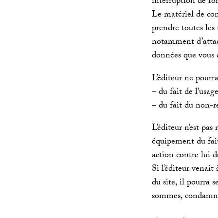
interruption de fo
Le matériel de con
prendre toutes les
notamment d’attaque
données que vous 
L’éditeur ne pourra
– du fait de l’usag
– du fait du non-r
L’éditeur n’est pa
équipement du fait
action contre lui de
Si l’éditeur venait
du site, il pourra 
sommes, condamnati