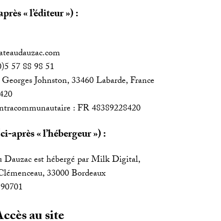
près « l’éditeur ») :
hateaudauzac.com
0)5 57 88 98 51
e Georges Johnston, 33460 Labarde, France
420
ntracommunautaire : FR 48389228420
i-après « l’hébergeur ») :
Dauzac est hébergé par Milk Digital,
 Clémenceau, 33000 Bordeaux
390701
Accès au site