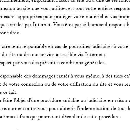
nctionnement, empêchant l’accès au site ou à une de ses fonct
nexion au site que vous utilisez est sous votre entière respons
 mesures appropriées pour protéger votre matériel et vos prop
s virales par Internet. Vous êtes par ailleurs seul responsabl
consultez.
 être tenu responsable en cas de poursuites judiciaires à votre
e du site ou de tout service accessible via Internet ;
espect par vous des présentes conditions générales.
s responsable des dommages causés à vous-même, à des tiers et/
 de votre connexion ou de votre utilisation du site et vous r
 ce fait.
 à faire l’objet d’une procédure amiable ou judiciaire en raison 
se retourner contre vous pour obtenir l’indemnisation de tous le
ons et frais qui pourraient découler de cette procédure.